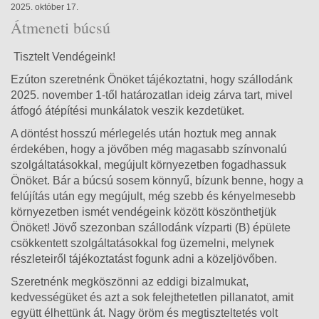
2025. október 17.
Átmeneti búcsú
Tisztelt Vendégeink!
Ezúton szeretnénk Önöket tájékoztatni, hogy szállodánk
2025. november 1-től határozatlan ideig zárva tart, mivel
átfogó átépítési munkálatok veszik kezdetüket.
A döntést hosszú mérlegelés után hoztuk meg annak
érdekében, hogy a jövőben még magasabb színvonalú
szolgáltatásokkal, megújult környezetben fogadhassuk
Önöket. Bár a búcsú sosem könnyű, bízunk benne, hogy a
felújítás után egy megújult, még szebb és kényelmesebb
környezetben ismét vendégeink között köszönthetjük
Önöket! Jövő szezonban szállodánk vízparti (B) épülete
csökkentett szolgáltatásokkal fog üzemelni, melynek
részleteiről tájékoztatást fogunk adni a közeljövőben.
Szeretnénk megköszönni az eddigi bizalmukat,
kedvességüket és azt a sok felejthetetlen pillanatot, amit
együtt élhettünk át. Nagy öröm és megtiszteltetés volt