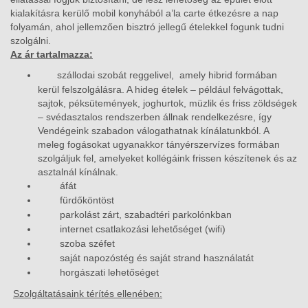
kialakításra kerülő mobil konyhából a’la carte étkezésre a nap
folyamán, ahol jellemzően bisztró jellegű ételekkel fogunk tudni
szolgálni.
Az ár tartalmazza:
szállodai szobát reggelivel, amely hibrid formában
kerül felszolgálásra. A hideg ételek – például felvágottak,
sajtok, péksütemények, joghurtok, müzlik és friss zöldségek
– svédasztalos rendszerben állnak rendelkezésre, így
Vendégeink szabadon válogathatnak kínálatunkból. A
meleg fogásokat ugyanakkor tányérszervízes formában
szolgáljuk fel, amelyeket kollégáink frissen készítenek és az
asztalnál kínálnak.
áfát
fürdőköntöst
parkolást zárt, szabadtéri parkolónkban
internet csatlakozási lehetőséget (wifi)
szoba széfet
saját napozóstég és saját strand használatát
horgászati lehetőséget
Szolgáltatásaink térítés ellenében: