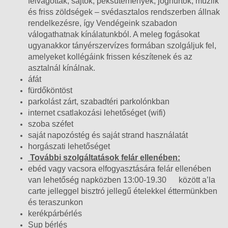
felvágottak, sajtok, péksütemények, joghurtok, müzlik
és friss zöldségek – svédasztalos rendszerben állnak
rendelkezésre, így Vendégeink szabadon
válogathatnak kínálatunkból. A meleg fogásokat
ugyanakkor tányérszervízes formában szolgáljuk fel,
amelyeket kollégáink frissen készítenek és az
asztalnál kínálnak.
áfát
fürdőköntöst
parkolást zárt, szabadtéri parkolónkban
internet csatlakozási lehetőséget (wifi)
szoba széfet
saját napozóstég és saját strand használatát
horgászati lehetőséget
További szolgáltatások felár ellenében:
ebéd vagy vacsora elfogyasztására felár ellenében
van lehetőség napközben 13:00-19.30 között a’la
carte jelleggel bisztró jellegű ételekkel éttermünkben
és teraszunkon
kerékpárbérlés
Sup bérlés