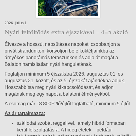
2026. július 1.
Nyári feltöltődés extra éjszakával – 4=5 akció
Élvezze a hosszú, napsütéses napokat, csobbanjon a
privát strandunkon, kortyoljon bele koktéljainkba az
árnyékos panorámás teraszunkon és adja át magát a
Balaton hamisítatlan nyári hangulatának.
Foglaljon minimum 5 éjszakára 2026. augusztus 01. és
augusztus 31. között, és az 5. éjszakát ajándékba adjuk.
Hosszabbítsa meg nyári kikapcsolódását, és adjon
magának még egy napot a balatoni élményekből.
A csomag már 18.800Ft/fő/éjtől foglalható, minimum 5 éjtől
Az ár tartalmazza:
szállodai szobát reggelivel, amely hibrid formában
kerül felszolgálásra. A hideg ételek – például