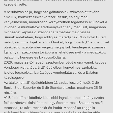
kezdetét vette.
A beruházás célja, hogy szolgáltatásaink színvonalát tovább
emeljük, környezetünket korszerűsítsük, és egy még
kényelmesebb, modernebb környezetben fogadhassuk Önöket a
jövőben. A munkálatok eredményeként egy megújult, magasabb
minőséget képviselő szállodába térhetnek majd vissza.
Annak érdekében, hogy addig se maradjanak Club Hotel Füred
nélkül, örömmel tájékoztatjuk Önöket, hogy tóparti „B” épületünket
pünkösdtől szeptember végéig megnyitjuk Vendégeink számára!
Így a nyári szezonban továbbra is lehetőség nyílik a megszokott
balatoni pihenésre és kikapcsolódásra.
2026. május 22-től, 2026. szeptember végéig újra várjuk kedves
Vendégeinket a tóparti „B” épületben kényelmes szobákkal,
ízletes fogásokkal, barátságos vendéglátással és a Balaton
közelségével.
Az átalakított „B” épületünkben 11 szoba lesz elérhető, 2 db
Basic, 3 db Superior és 6 db Standard szoba, maximum 25 fő
részére.
A" B épület” a kikötőhöz közelebbi ingatlan, ahol néhány szoba
feláldozásával kialakítottunk egy étterem részt Balatonra néző
terasszal, raktárt, recepciót és irodát. A szobákat reggelis
ellátással fogjuk biztosítani, de lesz lehetőség az épület előtt