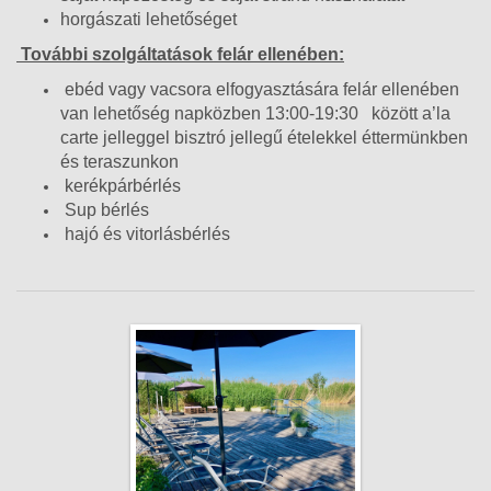
horgászati lehetőséget
További szolgáltatások felár ellenében:
ebéd vagy vacsora elfogyasztására felár ellenében
van lehetőség napközben 13:00-19:30 között a’la
carte jelleggel bisztró jellegű ételekkel éttermünkben
és teraszunkon
kerékpárbérlés
Sup bérlés
hajó és vitorlásbérlés