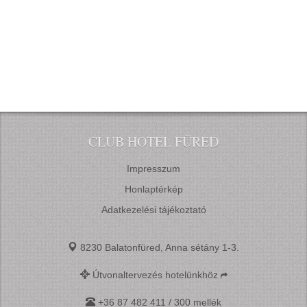
Az ár tartalmazza:
reggelit, a reggeli hibrid formában kerül felszolgálásra, a
Ø
hideg ételek – például felvágottak, sajtok, péksütemények,
joghurtok, müzlik és friss zöldségek – svédasztalos
rendszerben állnak rendelkezésre, így Vendégeink
szabadon válogathatnak kínálatunkból. A meleg fogásokat
ugyanakkor tányérszervízes formában szolgáljuk fel,
amelyeket kollégáink frissen készítenek és az asztalnál
CLUB HOTEL FÜRED
kínálnak
áfát
Ø
Impresszum
fürdőköntöst
Ø
Honlaptérkép
parkolást zárt, szabadtéri parkolónkban
Ø
internet csatlakozási lehetőséget (wifi)
Ø
Adatkezelési tájékoztató
szoba széfet
Ø
horgászati lehetőséget
Ø
8230 Balatonfüred, Anna sétány 1-3.
napozóstég és strand használatát.
Ø
További szolgáltatások felár ellenében:
Útvonaltervezés hotelünkhöz
a’la carte bisztró jellegű étkezés minden nap 13:00 és 19:30
között, kerékpár, SUP és hajó bérlési lehetőség
+36 87 482 411 / 300 mellék