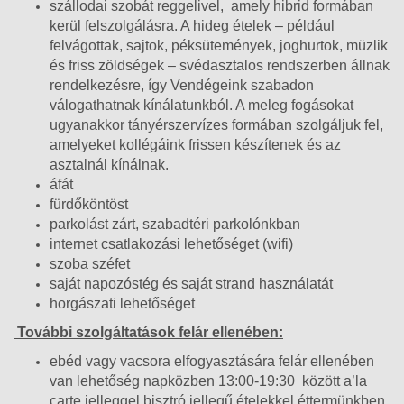
szállodai szobát reggelivel, amely hibrid formában
kerül felszolgálásra. A hideg ételek – például
felvágottak, sajtok, péksütemények, joghurtok, müzlik
és friss zöldségek – svédasztalos rendszerben állnak
rendelkezésre, így Vendégeink szabadon
válogathatnak kínálatunkból. A meleg fogásokat
ugyanakkor tányérszervízes formában szolgáljuk fel,
amelyeket kollégáink frissen készítenek és az
asztalnál kínálnak.
áfát
fürdőköntöst
parkolást zárt, szabadtéri parkolónkban
internet csatlakozási lehetőséget (wifi)
szoba széfet
saját napozóstég és saját strand használatát
horgászati lehetőséget
További szolgáltatások felár ellenében:
ebéd vagy vacsora elfogyasztására felár ellenében
van lehetőség napközben 13:00-19:30
között a’la
carte jelleggel bisztró jellegű ételekkel éttermünkben