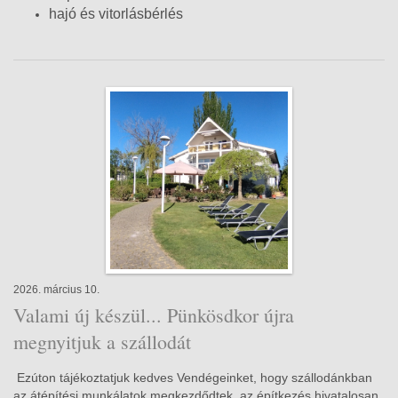
hajó és vitorlásbérlés
2026. március 10.
Valami új készül... Pünkösdkor újra
megnyitjuk a szállodát
Ezúton tájékoztatjuk kedves Vendégeinket, hogy szállodánkban
az átépítési munkálatok megkezdődtek, az építkezés hivatalosan