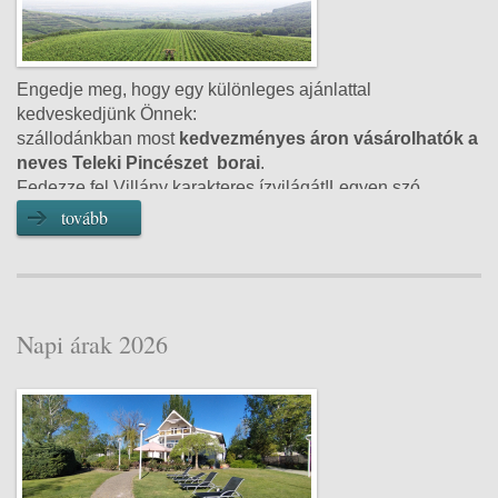
Engedje meg, hogy egy különleges ajánlattal
kedveskedjünk Önnek:
szállodánkban most
kedvezményes áron vásárolhatók a
neves Teleki Pincészet borai
.
Fedezze fel Villány karakteres ízvilágát!Legyen szó
ajándékról, egy kellemes borozásról s
zobájuk teraszán
tovább
vagy a Balaton partján.
Könnyed, nyári boraink
feledhetetlen élmények é
s beszélgetések kísérõivé
válhatnak.
Bővebb információért kérjük, forduljon kollégáinkhoz az
étteremben!
Napi árak 2026