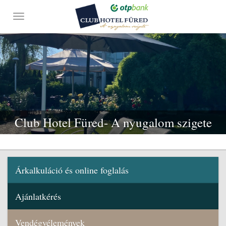
Club Hotel Füred- A nyugalom szigete
Árkalkuláció és online foglalás
Ajánlatkérés
Vendégvélemények