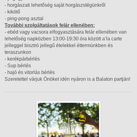
- horgászati lehetőség saját horgászstégünkről
- kikötő
- ping-pong asztal
További szolgáltatások felár ellenében:
- ebéd vagy vacsora elfogyasztására felár ellenében van
lehetőség napközben 13:00-19:30 óra között a’la carte
jelleggel bisztró jellegű ételekkel éttermünkben és
teraszunkon
- kerékpárbérlés
- Sup bérlés
- hajó és vitorlás bérlés
Szeretettel várjuk Önöket idén nyáron is a Balaton partján!