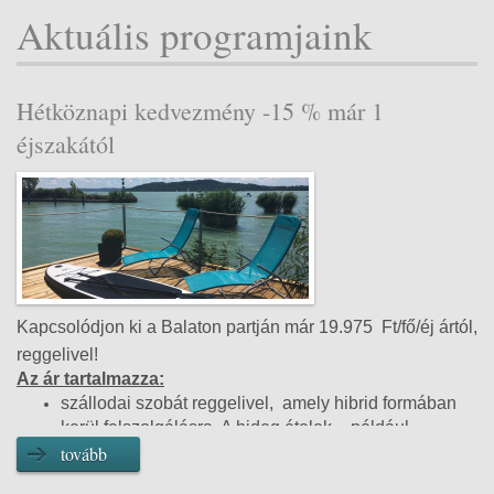
Aktuális programjaink
Hétköznapi kedvezmény -15 % már 1
éjszakától
Kapcsolódjon ki a Balaton partján már 19.975 Ft/fő/éj ártól,
reggelivel!
Az ár tartalmazza:
szállodai szobát reggelivel, amely hibrid formában
kerül felszolgálásra. A hideg ételek – például
felvágottak, sajtok, péksütemények, joghurtok, müzlik
tovább
és friss zöldségek – svédasztalos rendszerben állnak