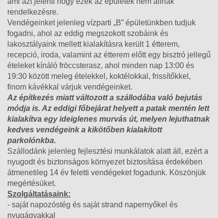
ami azt jelenti hogy ezek az épületek nem állnak
rendelkezésre.
Vendégeinket jelenleg vízparti „B” épületünkben tudjuk
fogadni, ahol az eddig megszokott szobáink és
lakosztályaink mellett kialakításra került 1 étterem,
recepció, iroda, valamint az étterem előtt egy bisztró jellegű
ételeket kínáló fröccsterasz, ahol minden nap 13:00 és
19:30 között meleg ételekkel, koktélokkal, frissítőkkel,
finom kávékkal várjuk vendégeinket.
Az építkezés miatt változott a szállodába való bejutás
módja is. Az eddigi főbejárat helyett a patak mentén lett
kialakítva egy ideiglenes murvás út, melyen lejuthatnak
kedves vendégeink a kikötőben kialakított
parkolónkba.
Szállodánk jelenleg fejlesztési munkálatok alatt áll, ezért a
nyugodt és biztonságos környezet biztosítása érdekében
átmenetileg 14 év feletti vendégeket fogadunk. Köszönjük
megértésüket.
Szolgáltatásaink:
- saját napozóstég és saját strand napernyőkel és
nyugágyakkal