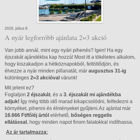
2026. július 8.
A nyár legforróbb ajánlata 2=3 akció
Van jobb annál, mint egy nyári pihenés? Igen! Ha egy
éjszakát ajándékba kap hozzá!
Most itt a tökéletes alkalom,
hogy kiszakadjon a hétköznapokból, feltöltődjön, és
élvezze a nyár minden pillanatát, már
augusztus 31-ig
különleges
2=3 akcióval
várunk!
Mit jelent ez?
Foglaljon
2 éjszakát
, és a
3. éjszakát mi ajándékba
adjuk!
Így még több idő marad kikapcsolódni, felfedezni a
környéket, pihenni és élményeket gyűjteni.
Az ajánlat már
16.666 Ft/fő/éj ártól
elérhető,
bőséges reggelis
ellátással
, hogy minden napot finom falatokkal indíthassa.
Az ár tartalmazza: