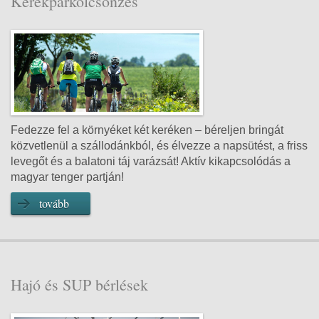
Kerékpárkölcsönzés
ebéd vagy vacsora elfogyasztására felár ellenében
van lehetőség napközben 13:00-19:30 között a’la
carte jelleggel bisztró jellegű ételekkel éttermünkben
és teraszunkon
kerékpárbérlés
Sup bérlés
hajó és vitorlásbérlés
Fedezze fel a környéket két keréken – béreljen bringát
közvetlenül a szállodánkból, és élvezze a napsütést, a friss
levegőt és a balatoni táj varázsát! Aktív kikapcsolódás a
magyar tenger partján!
tovább
Hajó és SUP bérlések