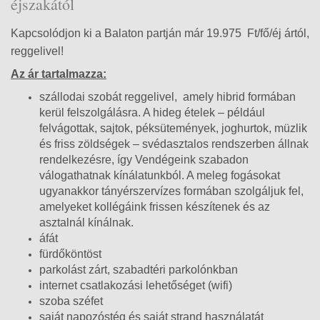
éjszakától
Kapcsolódjon ki a Balaton partján már 19.975 Ft/fő/éj ártól,
reggelivel!
Az ár tartalmazza:
szállodai szobát reggelivel, amely hibrid formában
kerül felszolgálásra. A hideg ételek – például
felvágottak, sajtok, péksütemények, joghurtok, müzlik
és friss zöldségek – svédasztalos rendszerben állnak
rendelkezésre, így Vendégeink szabadon
válogathatnak kínálatunkból. A meleg fogásokat
ugyanakkor tányérszervízes formában szolgáljuk fel,
amelyeket kollégáink frissen készítenek és az
asztalnál kínálnak.
áfát
fürdőköntöst
parkolást zárt, szabadtéri parkolónkban
internet csatlakozási lehetőséget (wifi)
szoba széfet
saját napozóstég és saját strand használatát