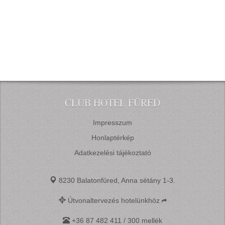
CLUB HOTEL FÜRED
Impresszum
Honlaptérkép
Adatkezelési tájékoztató
8230 Balatonfüred, Anna sétány 1-3.
Útvonaltervezés hotelünkhöz
+36 87 482 411 / 300 mellék