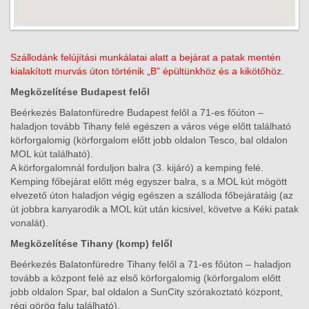
Szállodánk felújítási munkálatai alatt a bejárat a patak mentén
kialakított murvás úton történik „B” épültünkhöz és a kikötőhöz.
Megközelítése Budapest felől
Beérkezés Balatonfüredre Budapest felől a 71-es főúton –
haladjon tovább Tihany felé egészen a város vége előtt található
körforgalomig (körforgalom előtt jobb oldalon Tesco, bal oldalon
MOL kút található).
A körforgalomnál forduljon balra (3. kijáró) a kemping felé.
Kemping főbejárat előtt még egyszer balra, s a MOL kút mögött
elvezető úton haladjon végig egészen a szálloda főbejáratáig (az
út jobbra kanyarodik a MOL kút után kicsivel, követve a Kéki patak
vonalát).
Megközelítése Tihany (komp) felől
Beérkezés Balatonfüredre Tihany felől a 71-es főúton – haladjon
tovább a központ felé az első körforgalomig (körforgalom előtt
jobb oldalon Spar, bal oldalon a SunCity szórakoztató központ,
régi görög falu található).