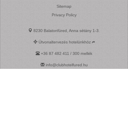
Sitemap
Privacy Policy
8230 Balatonfüred, Anna sétány 1-3.
Útvonaltervezés hotelünkhöz
+36 87 482 411 / 300 mellék
info@clubhotelfured.hu
+36 70 641 1712
facebook
NTAK registration number:
SZ19000353
Balaton-felvidéki Nemzeti Park