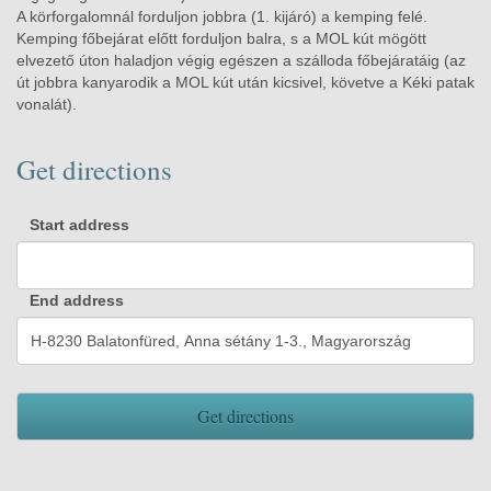
A körforgalomnál forduljon jobbra (1. kijáró) a kemping felé.
Kemping főbejárat előtt forduljon balra, s a MOL kút mögött
elvezető úton haladjon végig egészen a szálloda főbejáratáig (az
út jobbra kanyarodik a MOL kút után kicsivel, követve a Kéki patak
vonalát).
Get directions
Start address
End address
Get directions