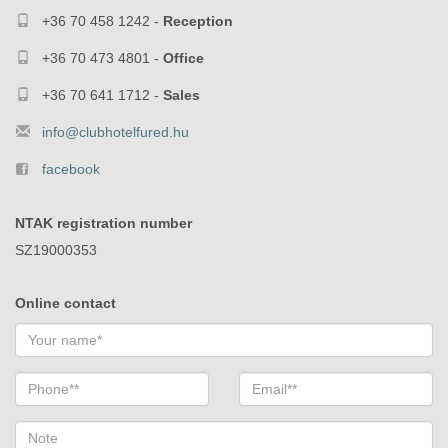
+36 70 458 1242 -
Reception
+36 70 473 4801 -
Office
+36 70 641 1712 -
Sales
info@clubhotelfured.hu
facebook
NTAK registration number
SZ19000353
Online contact