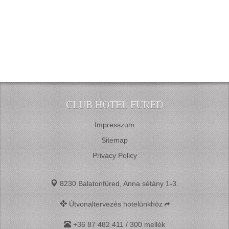
CLUB HOTEL FÜRED
Impresszum
Sitemap
Privacy Policy
8230 Balatonfüred, Anna sétány 1-3.
Útvonaltervezés hotelünkhöz
+36 87 482 411 / 300 mellék