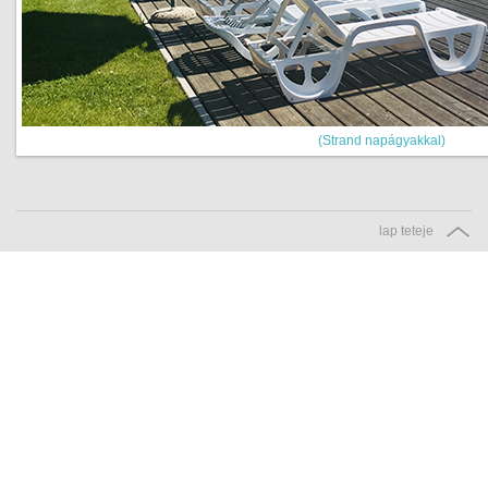
(Strand napágyakkal)
lap teteje