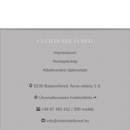
CLUB HOTEL FÜRED
Impresszum
Honlaptérkép
Adatkezelési tájékoztató
8230 Balatonfüred, Anna sétány 1-3.
Útvonaltervezés hotelünkhöz
+36 87 482 411 / 300 mellék
info@clubhotelfured.hu