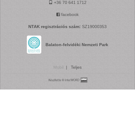
+36 70 641 1712
facebook
NTAK regisztrációs szám:
SZ19000353
Balaton-felvidéki Nemzeti Park
Mobil
|
Teljes